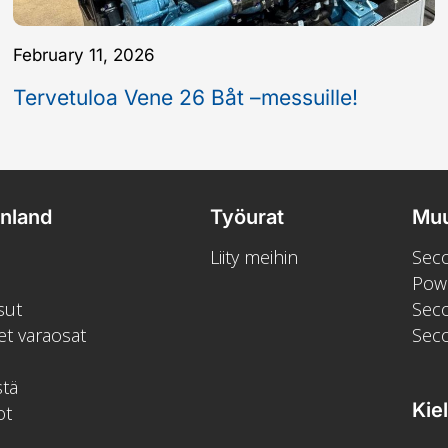
February 11, 2026
Tervetuloa Vene 26 Båt –messuille!
inland
Työurat
Muu
Liity meihin
Seco
Pow
sut
Sec
et varaosat
Sec
stä
Kiel
ot