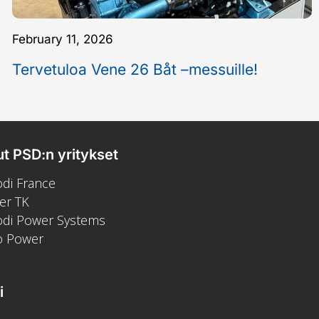
February 11, 2026
Tervetuloa Vene 26 Båt –messuille!
t PSD:n yritykset
di France
er TK
odi Power Systems
o Power
i