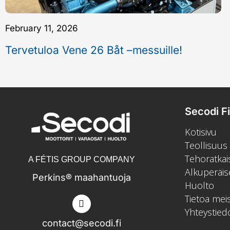
February 11, 2026
Tervetuloa Vene 26 Båt –messuille!
Secodi F
Kotisivu
Teollisuus
Tehoratkai
A FÉTIS GROUP COMPANY
Alkuperäis
Perkins® maahantuoja
Huolto
Tietoa mei
Yhteystied
contact@secodi.fi