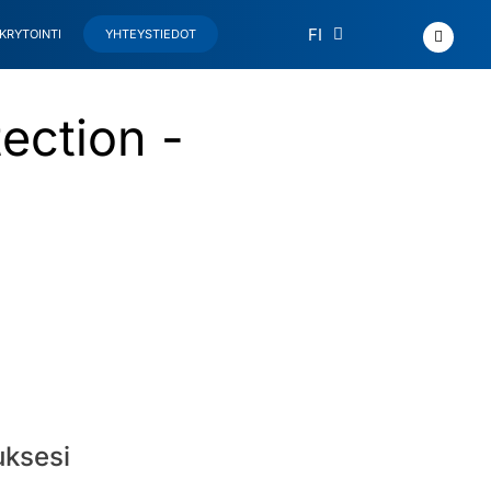
EN
FI
KRYTOINTI
YHTEYSTIEDOT
ection -
uksesi