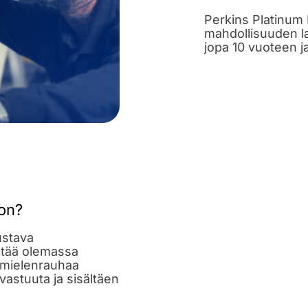
Perkins Platinum 
mahdollisuuden la
jopa 10 vuoteen ja
ion?
ustava
entää olemassa
 mielenrauhaa
stuuta ja sisältäen