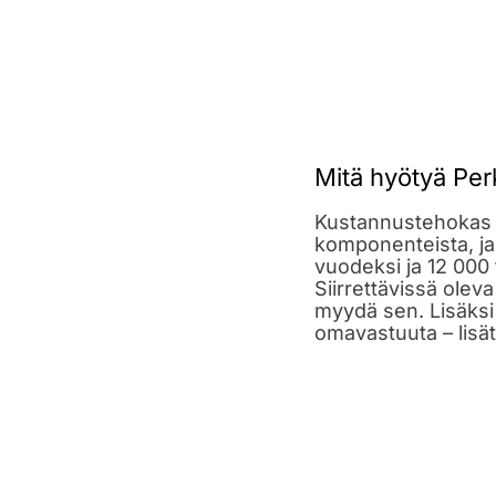
Mitä hyötyä Per
Kustannustehokas l
komponenteista, ja
vuodeksi ja 12 000 t
Siirrettävissä oleva
myydä sen. Lisäksi 
omavastuuta – lisä