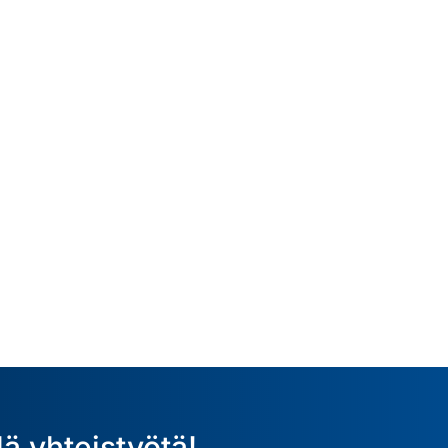
ä yhteistyötä!