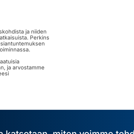
kohdista ja niiden
atkaisuista. Perkins
 asiantuntemuksen
toiminnassa.
aatuisia
jan, ja arvostamme
eesi
ja katsotaan, miten voimme tehd